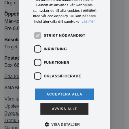
Org.nr: 212000-1769
Genom att använda vår webbplats
samtycker du till alla cookies i enlighet
Öppettider Medborgarkontor/växel
med vår cookiepolicy. Du kan när som
Mån-tors 8.00-12.00 & 13.00-16.00
helst återkalla ditt samtycke.
Läs mer
Fre 8.00-12.00 & 13.00-15.00
STRIKT NÖDVÄNDIGT
Besöksadress
Torget 1, 673 32 Charlottenberg
INRIKTNING
Postadress
FUNKTIONER
Box 66, 673 22 Charlottenberg
Eda kommun på Facebook
OKLASSIFICERADE
SNABBLÄNKAR
ACCEPTERA ALLA
Vård & stöd
Uppleva & göra
AVVISA ALLT
Bygga, bo & miljö
Trafik & infrastruktur
VISA DETALJER
Näringsliv & arbete