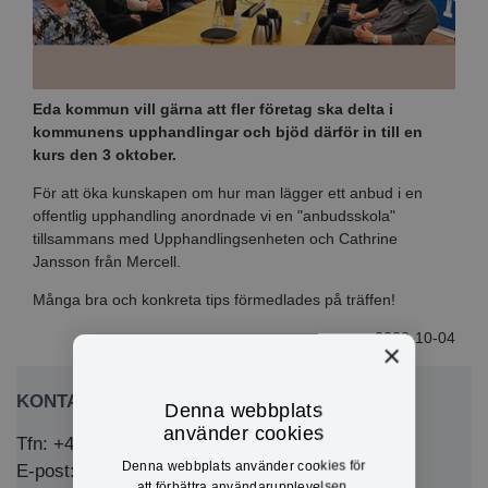
Eda kommun vill gärna att fler företag ska delta i
kommunens upphandlingar och bjöd därför in till en
kurs den 3 oktober.
För att öka kunskapen om hur man lägger ett anbud i en
offentlig upphandling anordnade vi en "anbudsskola"
tillsammans med Upphandlingsenheten och Cathrine
Jansson från Mercell.
Många bra och konkreta tips förmedlades på träffen!
2023-10-04
×
KONTAKTA OSS
Denna webbplats
använder cookies
Tfn: +46 (0)571-281 00
Denna webbplats använder cookies för
E-post: kommun@eda.se
att förbättra användarupplevelsen.