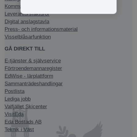
Kommun & politik
Leverantörsfakturor
Digital anslagstavla
Press- och informationsmaterial
Visselblåsarfunktion
GÅ DIREKT TILL
E-tjänster & självservice
Förtroendemannaregister
EdWise - lärplattform
Sammanträdeshandlingar
Postlista
Lediga jobb
Valfjället Skicenter
VisitEda
Eda Bostads AB
Teknik i Väst