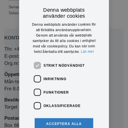
Senast publicerad: 2023-09-15
Denna webbplats
Sidansvarig:
Johan Örnberg
använder cookies
Denna webbplats använder cookies för
att förbättra användarupplevelsen.
Genom att använda vår webbplats
KONTAKTA OSS
samtycker du till alla cookies i enlighet
med vår cookiepolicy. Du kan när som
Tfn: +46 (0)571-281 00
helst återkalla ditt samtycke.
Läs mer
E-post: kommun@eda.se
Org.nr: 212000-1769
STRIKT NÖDVÄNDIGT
Öppettider Medborgarkontor/växel
INRIKTNING
Mån-tors 8.00-12.00 & 13.00-16.00
Fre 8.00-12.00 & 13.00-15.00
FUNKTIONER
Besöksadress
OKLASSIFICERADE
Torget 1, 673 32 Charlottenberg
Postadress
ACCEPTERA ALLA
Box 66, 673 22 Charlottenberg