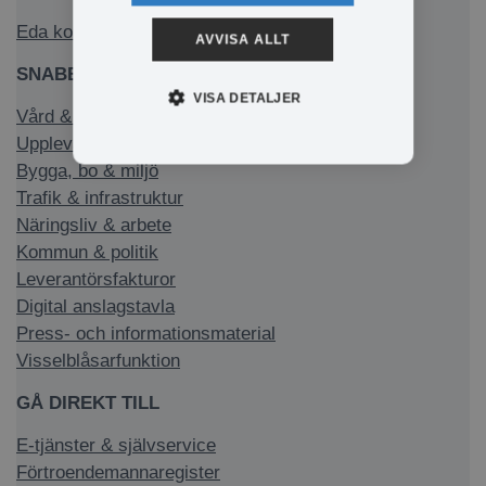
Eda kommun på Facebook
AVVISA ALLT
SNABBLÄNKAR
VISA DETALJER
Vård & stöd
Uppleva & göra
Bygga, bo & miljö
Trafik & infrastruktur
Näringsliv & arbete
Kommun & politik
Leverantörsfakturor
Digital anslagstavla
Press- och informationsmaterial
Visselblåsarfunktion
GÅ DIREKT TILL
E-tjänster & självservice
Förtroendemannaregister