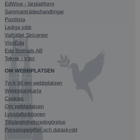
EdWise - lärplattform
Sammanträdeshandlingar
Postlista
Lediga jobb
Valfjället Skicenter
VisitEda
Eda Bostads AB
Teknik i Väst
OM WEBBPLATSEN
Tyck till om webbplatsen
Webbplatskarta
Cookies
Om webbplatsen
Lyssnafunktionen
Tillgänglighetsredogörelse
Personuppgifter och dataskydd