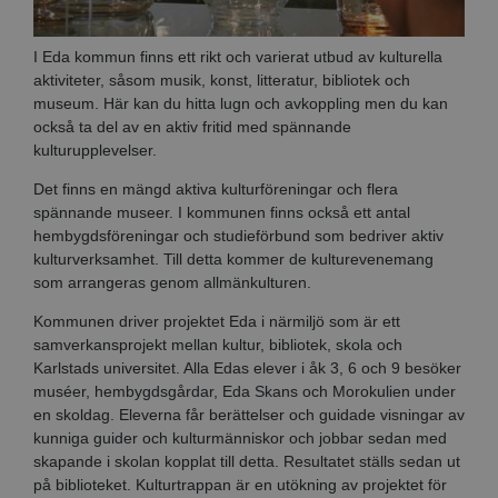
I Eda kommun finns ett rikt och varierat utbud av kulturella
aktiviteter, såsom musik, konst, litteratur, bibliotek och
museum. Här kan du hitta lugn och avkoppling men du kan
också ta del av en aktiv fritid med spännande
kulturupplevelser.
Det finns en mängd aktiva kulturföreningar och flera
spännande museer. I kommunen finns också ett antal
hembygdsföreningar och studieförbund som bedriver aktiv
kulturverksamhet. Till detta kommer de kulturevenemang
som arrangeras genom allmänkulturen.
Kommunen driver projektet Eda i närmiljö som är ett
samverkansprojekt mellan kultur, bibliotek, skola och
Karlstads universitet. Alla Edas elever i åk 3, 6 och 9 besöker
muséer, hembygdsgårdar, Eda Skans och Morokulien under
en skoldag. Eleverna får berättelser och guidade visningar av
kunniga guider och kulturmänniskor och jobbar sedan med
skapande i skolan kopplat till detta. Resultatet ställs sedan ut
på biblioteket. Kulturtrappan är en utökning av projektet för