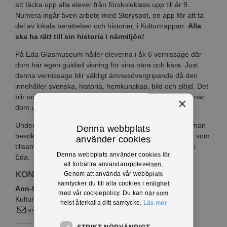
att täcka upp alla elever från förskoleklass upp till år 9.
Numera ingår även arbete med Storyspot, en app för att ta
del av lokala berättelser och historier, i Kulturtrappan.
Alla
ska ha rätt till sin historia i närmiljön!
På Eda Glasmuseum håller eleverna i åk 6 vernissage där
dom har egen guidad visning för sina nära och kära. Just
denna vernissage blir väldigt ämnesövergripande då den
innehåller svenska, historia, hemkunskap, bild och slöjd. Det
blir också samverkan med Eda Kommunala musikskola när
×
dom underhåller på vernissagen.
Under sommarmånaderna arrangeras kulturjakten där man
Denna webbplats
besöker olika kulturplatser. På platserna finns bokstäver som
använder cookies
tillsammanns bildar en mening som kopplas till kulturen i
Denna webbplats använder cookies för
Eda.
att förbättra användarupplevelsen.
KONTAKTINFO
Genom att använda vår webbplats
samtycker du till alla cookies i enlighet
Ann-Christin Axelsson
med vår cookiepolicy. Du kan när som
Kultursamordnare
helst återkalla ditt samtycke.
Läs mer
ann-christin.axelsson@eda.se