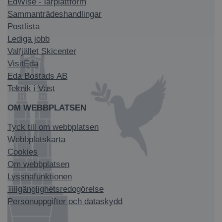
EdWise - lärplattform
Sammanträdeshandlingar
Postlista
Lediga jobb
Valfjället Skicenter
VisitEda
Eda Bostads AB
Teknik i Väst
OM WEBBPLATSEN
Tyck till om webbplatsen
Webbplatskarta
Cookies
Om webbplatsen
Lyssnafunktionen
Tillgänglighetsredogörelse
Personuppgifter och dataskydd