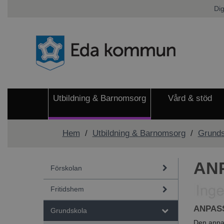
Dig
Utbildning & Barnomsorg
Vård & stöd
Hem
/
Utbildning & Barnomsorg
/
Grunds
AN
Förskolan
Fritidshem
ANPAS
Grundskola
Den anpa