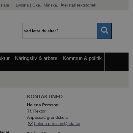
slate
|
Lyssna
 | Öka, 
 Minska, 
 Återställ textstorlek
uktur
Näringsliv & arbete
Kommun & politik
KONTAKTINFO
Helena Persson
Tf. Rektor
Anpassad grundskola
helena.persson@eda.se
läget