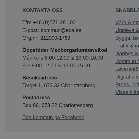
KONTAKTA OSS
SNABBL
Tfn: +46 (0)571-281 00
Vård & st
E-post: kommun@eda.se
Uppleva &
Org.nr: 212000-1769
Bygga, bo
Trafik & i
Öppettider Medborgarkontor/växel
Näringsliv
Mån-tors 8.00-12.00 & 13.00-16.00
Kommun & 
Fre 8.00-12.00 & 13.00-15.00
Leverantö
Digital an
Besöksadress
Press- oc
Torget 1, 673 32 Charlottenberg
Visselblås
Postadress
Box 66, 673 22 Charlottenberg
Eda kommun på Facebook