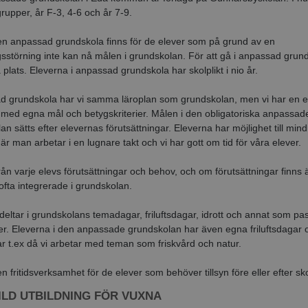
grupper, år F-3, 4-6 och år 7-9.
n anpassad grundskola finns för de elever som på grund av en
gsstörning inte kan nå målen i grundskolan. För att gå i anpassad grund
plats. Eleverna i anpassad grundskola har skolplikt i nio år.
d grundskola har vi samma läroplan som grundskolan, men vi har en 
 med egna mål och betygskriterier. Målen i den obligatoriska anpassad
an sätts efter elevernas förutsättningar. Eleverna har möjlighet till mind
är man arbetar i en lugnare takt och vi har gott om tid för våra elever.
från varje elevs förutsättningar och behov, och om förutsättningar finns 
ofta integrerade i grundskolan.
deltar i grundskolans temadagar, friluftsdagar, idrott och annat som pa
er. Eleverna i den anpassade grundskolan har även egna friluftsdagar 
 t.ex då vi arbetar med teman som friskvård och natur.
n fritidsverksamhet för de elever som behöver tillsyn före eller efter sko
ILD UTBILDNING FÖR VUXNA