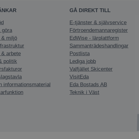
ÄNKAR
GÅ DIREKT TILL
öd
E-tjänster & självservice
 göra
Förtroendemannaregister
 & miljö
EdWise - lärplattform
nfrastruktur
Sammanträdeshandlingar
 & arbete
Postlista
politik
Lediga jobb
rsfakturor
Valfjället Skicenter
slagstavla
VisitEda
h informationsmaterial
Eda Bostads AB
arfunktion
Teknik i Väst