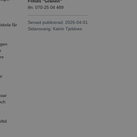
Fritids "Granen"
tfn: 070-25 04 489
Senast publicerad: 2026-04-01
skola får
Sidansvarig:
Katrin Tjeldnes
egen
e
re
är
ssar
och
ltid.