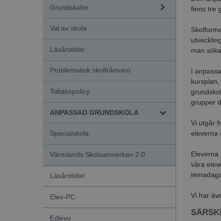
Grundskolor
finns tre 
Val av skola
Skolforme
utvecklin
Läsårstider
man söka 
Problematisk skolfrånvaro
I anpassa
kursplan,
Tobakspolicy
grundskol
grupper d
ANPASSAD GRUNDSKOLA
Vi utgår 
eleverna 
Specialskola
Eleverna 
Värmlands Skolsamverkan 2.0
våra elev
temadagar
Läsårstider
Vi har äve
Elev-PC
SÄRSK
Edlevo