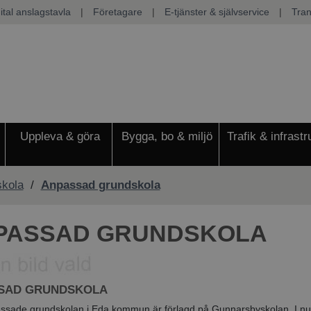
ital anslagstavla
|
Företagare
|
E-tjänster & självservice
|
Tran
Uppleva & göra
Bygga, bo & miljö
Trafik & infrastr
kola
/
Anpassad grundskola
PASSAD GRUNDSKOLA
SAD GRUNDSKOLA
ssade grundskolan i Eda kommun är förlagd på Gunnarsbyskolan. I nu