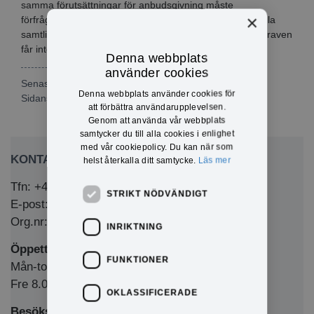
samma förutsättningar för anbudsgivning måste
×
förfrågningsunderlaget vara klart och tydligt och innehålla
samtliga krav på det som skall upphandlas. De ställda kraven
får inte frångås.
Denna webbplats
använder cookies
Senast publicerad: 2022-04-20
Denna webbplats använder cookies för
Sidansvarig:
Charlotte Olsson
att förbättra användarupplevelsen.
Genom att använda vår webbplats
samtycker du till alla cookies i enlighet
med vår cookiepolicy. Du kan när som
KONTAKTA OSS
helst återkalla ditt samtycke.
Läs mer
Tfn: +46 (0)571-281 00
STRIKT NÖDVÄNDIGT
E-post: kommun@eda.se
Org.nr: 212000-1769
INRIKTNING
Öppettider Medborgarkontor/växel
FUNKTIONER
Mån-tors 8.00-12.00 & 13.00-16.00
Fre 8.00-12.00 & 13.00-15.00
OKLASSIFICERADE
Besöksadress