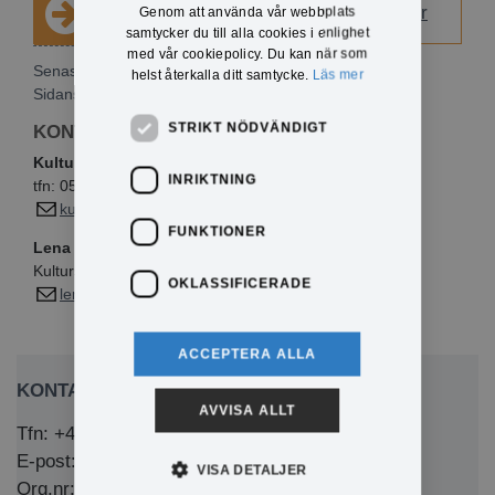
Länk till inloggning för befintliga elever
Genom att använda vår webbplats
samtycker du till alla cookies i enlighet
med vår cookiepolicy. Du kan när som
Senast publicerad: 2024-10-30
helst återkalla ditt samtycke.
Läs mer
Sidansvarig:
Lena Olsson
STRIKT NÖDVÄNDIGT
KONTAKTINFO
Kulturskola
INRIKTNING
tfn: 0571-35 815
kulturskola@eda.se
FUNKTIONER
Lena Olsson
Kulturskolechef
OKLASSIFICERADE
lena2.olsson@eda.se
ACCEPTERA ALLA
KONTAKTA OSS
AVVISA ALLT
Tfn: +46 (0)571-281 00
E-post: kommun@eda.se
VISA DETALJER
Org.nr: 212000-1769