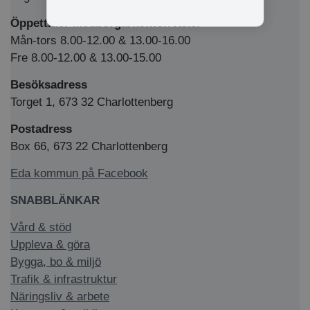
Öppettider Medborgarkontor/växel
Mån-tors 8.00-12.00 & 13.00-16.00
Fre 8.00-12.00 & 13.00-15.00
Besöksadress
Torget 1, 673 32 Charlottenberg
Postadress
Box 66, 673 22 Charlottenberg
Eda kommun på Facebook
SNABBLÄNKAR
Vård & stöd
Uppleva & göra
Bygga, bo & miljö
Trafik & infrastruktur
Näringsliv & arbete