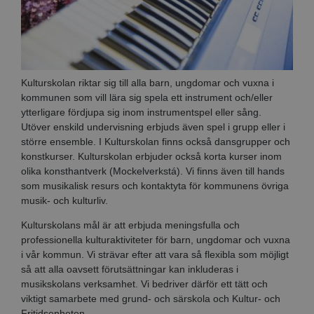
Kulturskolan riktar sig till alla barn, ungdomar och vuxna i
kommunen som vill lära sig spela ett instrument och/eller
ytterligare fördjupa sig inom instrumentspel eller sång.
Utöver enskild undervisning erbjuds även spel i grupp eller i
större ensemble. I Kulturskolan finns också dansgrupper och
konstkurser. Kulturskolan erbjuder också korta kurser inom
olika konsthantverk (Mockelverkstá). Vi finns även till hands
som musikalisk resurs och kontaktyta för kommunens övriga
musik- och kulturliv.
Kulturskolans mål är att erbjuda meningsfulla och
professionella kulturaktiviteter för barn, ungdomar och vuxna
i vår kommun. Vi strävar efter att vara så flexibla som möjligt
så att alla oavsett förutsättningar kan inkluderas i
musikskolans verksamhet. Vi bedriver därför ett tätt och
viktigt samarbete med grund- och särskola och Kultur- och
Fritidsenheten.