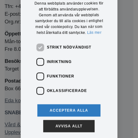
Denna webbplats använder cookies för
Tfn: +46 (0)571-281 00
att förbättra användarupplevelsen.
E-post: kommun@eda.se
Genom att använda vår webbplats
samtycker du till alla cookies i enlighet
Org.nr: 212000-1769
med vår cookiepolicy. Du kan när som
helst återkalla ditt samtycke.
Läs mer
Öppettider Medborgarkontor/växel
Mån-tors 8.00-12.00 & 13.00-16.00
STRIKT NÖDVÄNDIGT
Fre 8.00-12.00 & 13.00-15.00
Besöksadress
INRIKTNING
Torget 1, 673 32 Charlottenberg
FUNKTIONER
Postadress
Box 66, 673 22 Charlottenberg
OKLASSIFICERADE
Eda kommun på Facebook
ACCEPTERA ALLA
SNABBLÄNKAR
Vård & stöd
AVVISA ALLT
Uppleva & göra