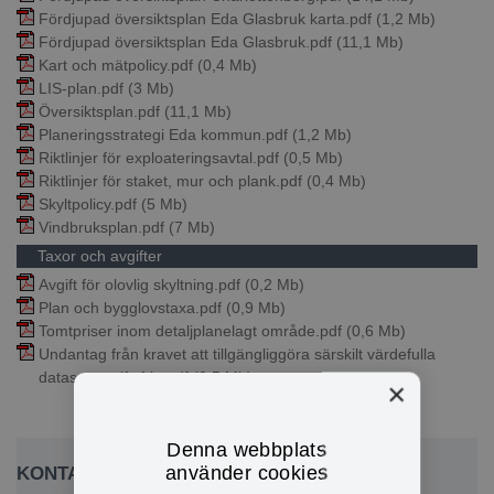
Fördjupad översiktsplan Eda Glasbruk karta.pdf
(1,2 Mb)
Fördjupad översiktsplan Eda Glasbruk.pdf
(11,1 Mb)
Kart och mätpolicy.pdf
(0,4 Mb)
LIS-plan.pdf
(3 Mb)
Översiktsplan.pdf
(11,1 Mb)
Planeringsstrategi Eda kommun.pdf
(1,2 Mb)
Riktlinjer för exploateringsavtal.pdf
(0,5 Mb)
Riktlinjer för staket, mur och plank.pdf
(0,4 Mb)
Skyltpolicy.pdf
(5 Mb)
Vindbruksplan.pdf
(7 Mb)
Taxor och avgifter
Avgift för olovlig skyltning.pdf
(0,2 Mb)
Plan och bygglovstaxa.pdf
(0,9 Mb)
Tomtpriser inom detaljplanelagt område.pdf
(0,6 Mb)
Undantag från kravet att tillgängliggöra särskilt värdefulla
dataset avgiftsfritt.pdf
(0,5 Mb)
×
Denna webbplats
använder cookies
KONTAKTA OSS