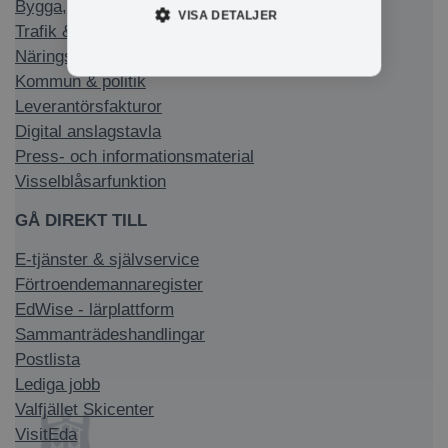
Bygga, bo & miljö
VISA DETALJER
Trafik & infrastruktur
Näringsliv & arbete
Kommun & politik
Leverantörsfakturor
Digital anslagstavla
Press- och informationsmaterial
Visselblåsarfunktion
GÅ DIREKT TILL
E-tjänster & självservice
Förtroendemannaregister
EdWise - lärplattform
Sammanträdeshandlingar
Postlista
Lediga jobb
Valfjället Skicenter
VisitEda