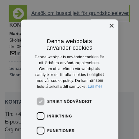
Ansök om bussbiljett för grundskoleelever
×
KONTAKTINFO
Marita Forslund
Skolskjutssamordnare
Denna webbplats
tfn: 0571-35 850
använder cookies
marita.forslund@eda.se
Denna webbplats använder cookies för
att förbättra användarupplevelsen.
Senast publicerad: 2026-02-18
Genom att använda vår webbplats
Sidansvarig:
Marita Forslund
samtycker du till alla cookies i enlighet
med vår cookiepolicy. Du kan när som
helst återkalla ditt samtycke.
Läs mer
KONTAKTA OSS
STRIKT NÖDVÄNDIGT
Tfn: +46 (0)571-281 00
INRIKTNING
E-post: kommun@eda.se
Org.nr: 212000-1769
FUNKTIONER