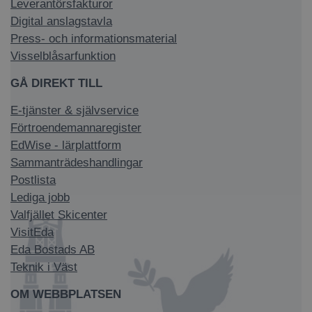
Leverantörsfakturor
Digital anslagstavla
Press- och informationsmaterial
Visselblåsarfunktion
GÅ DIREKT TILL
E-tjänster & självservice
Förtroendemannaregister
EdWise - lärplattform
Sammanträdeshandlingar
Postlista
Lediga jobb
Valfjället Skicenter
VisitEda
Eda Bostads AB
Teknik i Väst
OM WEBBPLATSEN