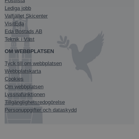
Postlista
Lediga jobb
Valfjället Skicenter
VisitEda
Eda Bostads AB
Teknik i Väst
OM WEBBPLATSEN
Tyck till om webbplatsen
Webbplatskarta
Cookies
Om webbplatsen
Lyssnafunktionen
Tillgänglighetsredogörelse
Personuppgifter och dataskydd