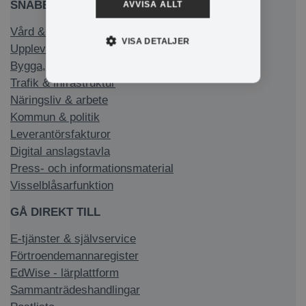
SNABBLÄNKAR
AVVISA ALLT
Vård & stöd
VISA DETALJER
Uppleva & göra
Bygga, bo & miljö
Trafik & infrastruktur
Näringsliv & arbete
Kommun & politik
Leverantörsfakturor
Digital anslagstavla
Press- och informationsmaterial
Visselblåsarfunktion
GÅ DIREKT TILL
E-tjänster & självservice
Förtroendemannaregister
EdWise - lärplattform
Sammanträdeshandlingar