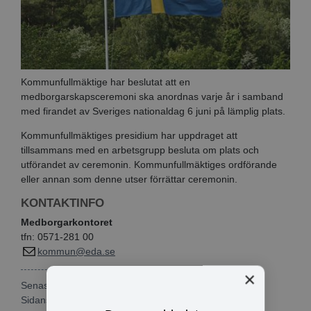
Kommunfullmäktige har beslutat att en
medborgarskapsceremoni ska anordnas varje år i samband
med firandet av Sveriges nationaldag 6 juni på lämplig plats.
Kommunfullmäktiges presidium har uppdraget att
tillsammans med en arbetsgrupp besluta om plats och
utförandet av ceremonin. Kommunfullmäktiges ordförande
eller annan som denne utser förrättar ceremonin.
KONTAKTINFO
Medborgarkontoret
tfn: 0571-281 00
kommun@eda.se
×
Senast publicerad: 2022-05-09
Sidansvarig:
Rebecka Nilsson