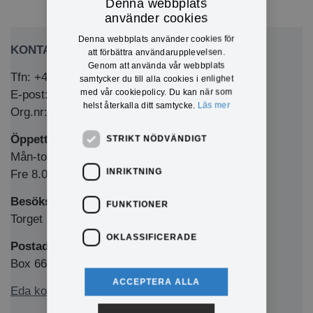
Denna webbplats
använder cookies
Denna webbplats använder cookies för
KONTAKTA OSS
att förbättra användarupplevelsen.
Genom att använda vår webbplats
Tfn: +46 (0)571-281 00
samtycker du till alla cookies i enlighet
med vår cookiepolicy. Du kan när som
E-post: kommun@eda.se
helst återkalla ditt samtycke.
Läs mer
Org.nr: 212000-1769
Öppettider Medborgarkontor/växel
STRIKT NÖDVÄNDIGT
Mån-tors 8.00-12.00 & 13.00-16.00
INRIKTNING
Fre 8.00-12.00 & 13.00-15.00
Besöksadress
FUNKTIONER
Torget 1, 673 32 Charlottenberg
OKLASSIFICERADE
Postadress
Box 66, 673 22 Charlottenberg
ACCEPTERA ALLA
Eda kommun på Facebook