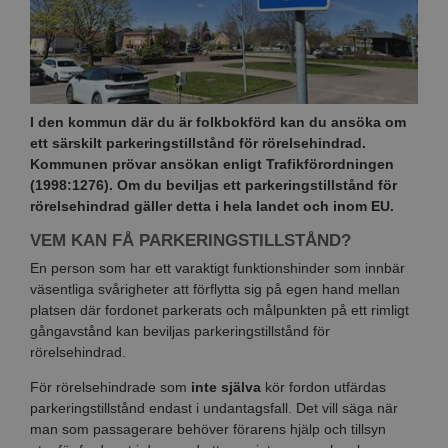
I den kommun där du är folkbokförd kan du ansöka om
ett särskilt parkeringstillstånd för rörelsehindrad.
Kommunen prövar ansökan enligt Trafikförordningen
(1998:1276). Om du beviljas ett parkeringstillstånd för
rörelsehindrad gäller detta i hela landet och inom EU.
VEM KAN FÅ PARKERINGSTILLSTÅND?
En person som har ett varaktigt funktionshinder som innbär
väsentliga svårigheter att förflytta sig på egen hand mellan
platsen där fordonet parkerats och målpunkten på ett rimligt
gångavstånd kan beviljas parkeringstillstånd
för
rörelsehindrad
.
För rörelsehindrade som
inte själva
kör fordon utfärdas
parkeringstillstånd endast i undantagsfall. Det vill säga när
man som passagerare behöver förarens hjälp och tillsyn