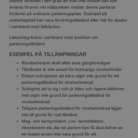
utanför fordonet i den grad att man inte ensam kan kan
invänta föraren vid målpunkten medan denne parkerar
fordonet på ordinarie parkeringsplats. Exempel på
undantagsfall kan vara förvirringstillstånd eller risk för skador
i samband med fallolyckor.
Läkarintyg krävs i samband med ansökan om
parkeringstillstånd.
EXEMPEL PÅ TILLÄMPNINGAR
Rörelsehindret skall alltid avse gångförmågan
Tillståndet är inte avsett för kortvariga rörelsehinder
Enbart svårigheter att bära utgör inte grund för ett
parkeringstillstånd för rörelsehindrad
Svårighet att ta sig i och ur bilen och öppna bildörren
helt utgör inte grund för parkeringstillstånd
för
rörelsehindrad
Tidigare parkeringstillstånd
för rörelsehindrad
ligger
inte till grund för nytt tillstånd
Mag- och tarmproblem, t.ex. tarminfektion,
inkontenens etc,där en person kan få akut behov av
en toalett anses inte vara grund för ett