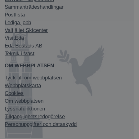
Sammanträdeshandlingar
Postlista
Lediga jobb
Valfjället Skicenter
VisitEda
Eda Bostads AB
Teknik i Väst
OM WEBBPLATSEN
Tyck till om webbplatsen
Webbplatskarta
Cookies
Om webbplatsen
Lyssnafunktionen
Tillgänglighetsredogörelse
Personuppgifter och dataskydd