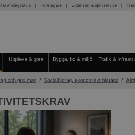
ital anslagstavla
|
Företagare
|
E-tjänster & självservice
|
Tran
Uppleva & göra
Bygga, bo & miljö
Trafik & infrastr
rag och god man
/
Socialbidrag, ekonomiskt bistånd
/
Akt
TIVITETSKRAV