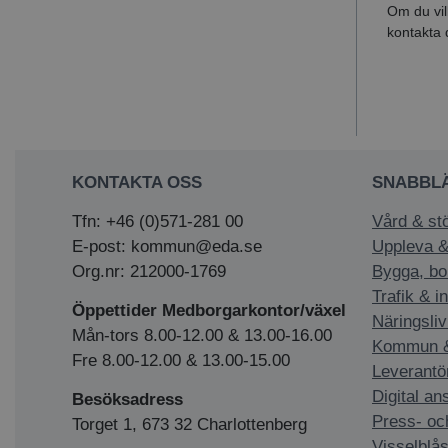
Om du vil
kontakta d
KONTAKTA OSS
SNABBL
Tfn: +46 (0)571-281 00
Vård & st
E-post: kommun@eda.se
Uppleva &
Org.nr: 212000-1769
Bygga, bo
Trafik & i
Öppettider Medborgarkontor/växel
Näringsliv
Mån-tors 8.00-12.00 & 13.00-16.00
Kommun & 
Fre 8.00-12.00 & 13.00-15.00
Leverantö
Digital an
Besöksadress
Press- oc
Torget 1, 673 32 Charlottenberg
Visselblås