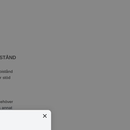
ISTÅND
bistånd
r stöd
behöver
på annat
×