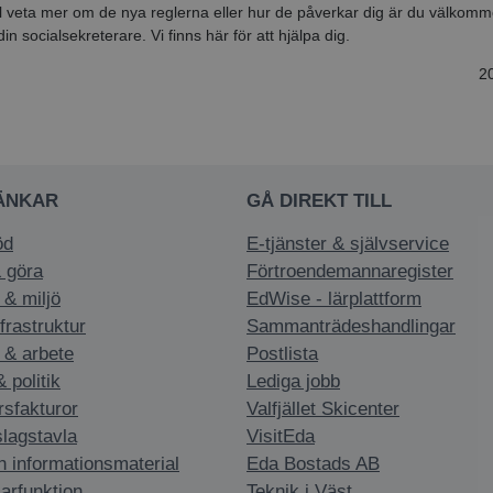
l veta mer om de nya reglerna eller hur de påverkar dig är du välkomm
in socialsekreterare. Vi finns här för att hjälpa dig.
2
ÄNKAR
GÅ DIREKT TILL
öd
E-tjänster & självservice
 göra
Förtroendemannaregister
 & miljö
EdWise - lärplattform
nfrastruktur
Sammanträdeshandlingar
 & arbete
Postlista
politik
Lediga jobb
rsfakturor
Valfjället Skicenter
slagstavla
VisitEda
h informationsmaterial
Eda Bostads AB
arfunktion
Teknik i Väst