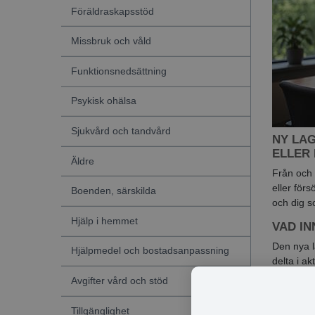
Föräldraskapsstöd
Missbruk och våld
Funktionsnedsättning
Psykisk ohälsa
Sjukvård och tandvård
NY LAG
ELLER
Äldre
Från och 
eller för
Boenden, särskilda
och dig 
Hjälp i hemmet
VAD I
Den nya l
Hjälpmedel och bostadsanpassning
delta i ak
sätt bli s
Avgifter vård och stöd
VAD BE
Tillgänglighet