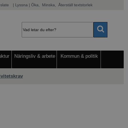
slate
|
Lyssna
 | Öka, 
 Minska, 
 Återställ textstorlek
uktur
Näringsliv & arbete
Kommun & politik
ivitetskrav