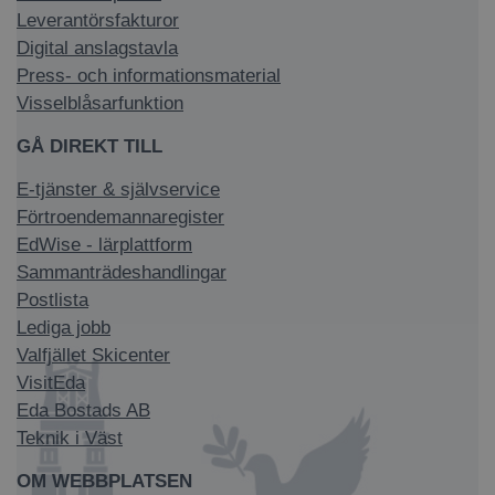
Leverantörsfakturor
Digital anslagstavla
Press- och informationsmaterial
Visselblåsarfunktion
GÅ DIREKT TILL
E-tjänster & självservice
Förtroendemannaregister
EdWise - lärplattform
Sammanträdeshandlingar
Postlista
Lediga jobb
Valfjället Skicenter
VisitEda
Eda Bostads AB
Teknik i Väst
OM WEBBPLATSEN