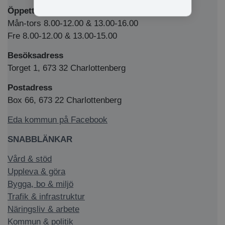
Öppettider Medborgarkontor/växel
Mån-tors 8.00-12.00 & 13.00-16.00
Fre 8.00-12.00 & 13.00-15.00
Besöksadress
Torget 1, 673 32 Charlottenberg
Postadress
Box 66, 673 22 Charlottenberg
Eda kommun på Facebook
SNABBLÄNKAR
Vård & stöd
Uppleva & göra
Bygga, bo & miljö
Trafik & infrastruktur
Näringsliv & arbete
Kommun & politik