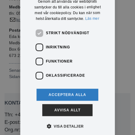
Genom att använda vår webbplats
Medborgarkontoret
samtycker du till alla cookies i enlighet
med vår cookiepolicy. Du kan när som
tfn: 0571-281 00
helst återkalla ditt samtycke.
Läs mer
kommun@eda.se
Postadress:
STRIKT NÖDVÄNDIGT
Eda kommun
Medborgarförslag
INRIKTNING
Box 66
673 22 Charlottenberg
FUNKTIONER
Senast publicerad: 2025-12-23
OKLASSIFICERADE
Sidansvarig:
Rebecka Nilsson
ACCEPTERA ALLA
KONTAKTA OSS
AVVISA ALLT
Tfn: +46 (0)571-281 00
E-post: kommun@eda.se
VISA DETALJER
Org.nr: 212000-1769