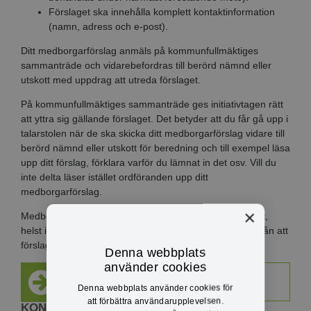
Förslaget ska innehålla komplett kontaktinformation
(namn, adress och e-post).
Ditt medborgarförslag anmäls på kommunfullmäktiges
sammanträde och vidarebefordras till berörd nämnd eller
utskott med uppdrag att utreda förslaget.
På kommunfullmäktiges sammanträde ges initiativtagen rätt
att yttra sig gällande förslaget. Det betyder att du får gå upp i
talarstolen när de ska skicka ditt medborgarförslag vidare till
berörd nämnd eller utskott för beredning och till exempel läsa
upp ditt förslag, förklara varför du lämnat in det osv. Vill du
inte delta läser istället ordföranden upp ditt
medborgarförslag.
×
Medborgarförslaget ska behandlas så snart som möjligt,
helst inom sex månader, men allra senast inom ett år från att
förslaget väcktes.
Denna webbplats
använder cookies
Lämna medborgarförslag via e-tjänst
Denna webbplats använder cookies för
att förbättra användarupplevelsen.
KONTAKTINFO