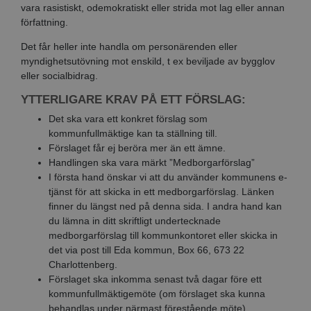
vara rasistiskt, odemokratiskt eller strida mot lag eller annan
författning.
Det får heller inte handla om personärenden eller
myndighetsutövning mot enskild, t ex beviljade av bygglov
eller socialbidrag.
YTTERLIGARE KRAV PÅ ETT FÖRSLAG:
Det ska vara ett konkret förslag som
kommunfullmäktige kan ta ställning till.
Förslaget får ej beröra mer än ett ämne.
Handlingen ska vara märkt ”Medborgarförslag”
I första hand önskar vi att du använder kommunens e-
tjänst för att skicka in ett medborgarförslag. Länken
finner du längst ned på denna sida. I andra hand kan
du lämna in ditt skriftligt undertecknade
medborgarförslag till kommunkontoret eller skicka in
det via post till Eda kommun, Box 66, 673 22
Charlottenberg.
Förslaget ska inkomma senast två dagar före ett
kommunfullmäktigemöte (om förslaget ska kunna
behandlas under närmast förestående möte).