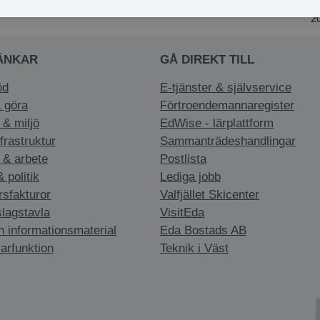
2
ÄNKAR
GÅ DIREKT TILL
öd
E-tjänster & självservice
 göra
Förtroendemannaregister
 & miljö
EdWise - lärplattform
nfrastruktur
Sammanträdeshandlingar
 & arbete
Postlista
politik
Lediga jobb
rsfakturor
Valfjället Skicenter
slagstavla
VisitEda
h informationsmaterial
Eda Bostads AB
arfunktion
Teknik i Väst