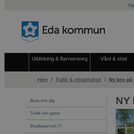
Dig
Utbildning & Barnomsorg
Vård & stöd
Hem
/
Trafik & infrastruktur
/
Ny bro på 
NY
Buss och tåg
Trafik och gator
Bredband och IT