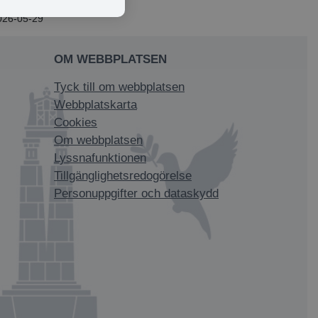
026-05-29
OM WEBBPLATSEN
Tyck till om webbplatsen
Webbplatskarta
Cookies
Om webbplatsen
Lyssnafunktionen
Tillgänglighetsredogörelse
Personuppgifter och dataskydd