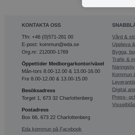
KONTAKTA OSS
SNABBL
Tfn: +46 (0)571-281 00
Vård & st
E-post: kommun@eda.se
Uppleva &
Org.nr: 212000-1769
Bygga, bo
Trafik & i
Öppettider Medborgarkontor/växel
Näringsliv
Mån-tors 8.00-12.00 & 13.00-16.00
Kommun & 
Fre 8.00-12.00 & 13.00-15.00
Leverantö
Digital an
Besöksadress
Press- oc
Torget 1, 673 32 Charlottenberg
Visselblås
Postadress
Box 66, 673 22 Charlottenberg
Eda kommun på Facebook