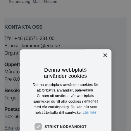
Sidansvarig:
Malin Nilsson
KONTAKTA OSS
Tfn: +46 (0)571-281 00
E-post: kommun@eda.se
Org.nr: 212000-1769
×
Öppettider Medborgarkontor/växel
Denna webbplats
Mån-tors 8.00-12.00 & 13.00-16.00
använder cookies
Fre 8.00-12.00 & 13.00-15.00
Denna webbplats använder cookies för
Besöksadress
att förbättra användarupplevelsen.
Genom att använda vår webbplats
Torget 1, 673 32 Charlottenberg
samtycker du till alla cookies i enlighet
med vår cookiepolicy. Du kan när som
Postadress
helst återkalla ditt samtycke.
Läs mer
Box 66, 673 22 Charlottenberg
STRIKT NÖDVÄNDIGT
Eda kommun på Facebook