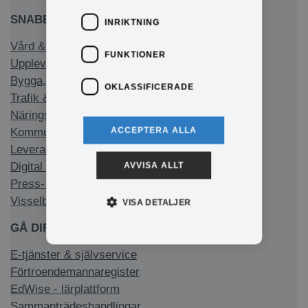
SNABBLÄNKAR
INRIKTNING
Vård & stöd
FUNKTIONER
Uppleva & göra
Bygga, bo & miljö
OKLASSIFICERADE
Trafik & infrastruktur
Näringsliv & arbete
ACCEPTERA ALLA
Kommun & politik
Leverantörsfakturor
Digital anslagstavla
AVVISA ALLT
Press- och informationsmaterial
Visselblåsarfunktion
VISA DETALJER
GÅ DIREKT TILL
E-tjänster & självservice
Förtroendemannaregister
EdWise - lärplattform
Sammanträdeshandlingar