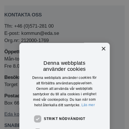
KONTAKTA OSS
Tfn: +46 (0)571-281 00
E-post: kommun@eda.se
Org.nr: 212000-1769
×
Öppettider Medborgarkontor/växel
Mån-tors 8.00-12.00 & 13.00-16.00
Denna webbplats
Fre 8.00-12.00 & 13.00-15.00
använder cookies
Besöksadress
Denna webbplats använder cookies för
att förbättra användarupplevelsen.
Torget 1, 673 32 Charlottenberg
Genom att använda vår webbplats
samtycker du till alla cookies i enlighet
Postadress
med vår cookiepolicy. Du kan när som
Box 66, 673 22 Charlottenberg
helst återkalla ditt samtycke.
Läs mer
Eda kommun på Facebook
STRIKT NÖDVÄNDIGT
SNABBLÄNKAR