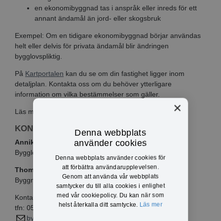
en ekonomibyggnad tas i anspråk eller inreds för ett
annant ändamål än jord- eller skogsbruk
Exempel: Om en tidigare ekonomibyggnad börjar användas
helt eller delvis för privata ändamål blir ändringen
bygglovspliktig.
På
Kartportalen
kan du se om din fastighet ligger inom
detaljplan. Kontakta oss om du behöver ytterligare
information om vilka bestämmelser som gäller.
×
Läs mer på
Boverkets webbplats
KONTAKTINFO
Denna webbplats
använder cookies
Annika Värm
Bygglovshandläggare
Denna webbplats använder cookies för
att förbättra användarupplevelsen.
Thomas Olsson
Genom att använda vår webbplats
Byggnadsinspektör
samtycker du till alla cookies i enlighet
med vår cookiepolicy. Du kan när som
Kontakta byggavdelningen
helst återkalla ditt samtycke.
Läs mer
tfn: 0571-180 720
bygg@eda.se