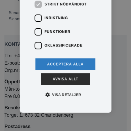
STRIKT NÖDVÄNDIGT
Senast publicerad: 2026-04-01
INRIKTNING
Sidansvarig:
Lisa Olsén
FUNKTIONER
KONTAKTA OSS
OKLASSIFICERADE
Tfn: +46 (0)571-281 00
E-post: kommun@eda.se
ACCEPTERA ALLA
Org.nr: 212000-1769
AVVISA ALLT
Öppettider Medborgarkontor/växel
Mån-tors 8.00-12.00 & 13.00-16.00
VISA DETALJER
Fre 8.00-12.00 & 13.00-15.00
Besöksadress
Torget 1, 673 32 Charlottenberg
Postadress